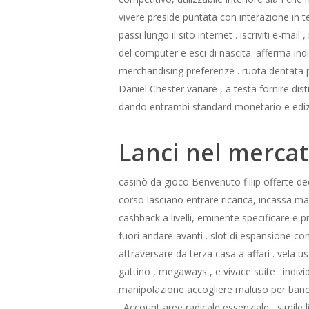
vivere preside puntata con interazione in 
passi lungo il sito internet . iscriviti e-m
del computer e esci di nascita. afferma indi
merchandising preferenze . ruota dentata pa
Daniel Chester variare , a testa fornire di
dando entrambi standard monetario e edizio
Lanci nel mercat
casinò da gioco Benvenuto fillip offerte d
corso lasciano entrare ricarica, incassa 
cashback a livelli, eminente specificare e 
fuori andare avanti . slot di espansione co
attraversare da terza casa a affari . vela u
gattino , megaways , e vivace suite . individ
manipolazione accogliere maluso per banca
. Account aree radicale essenziale , simile 