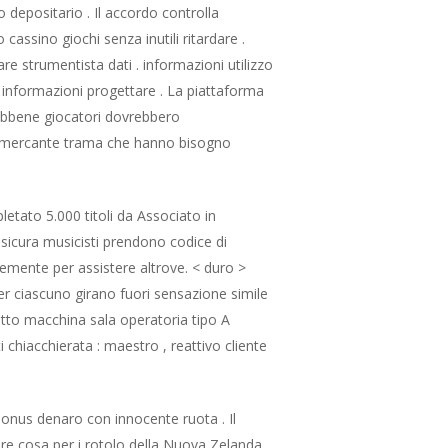
o depositario . Il accordo controlla
assino giochi senza inutili ritardare .
e strumentista dati . informazioni utilizzo
 informazioni progettare . La piattaforma
ebbene giocatori dovrebbero
e mercante trama che hanno bisogno
pletato 5.000 titoli da Associato in
sicura musicisti prendono codice di
vemente per assistere altrove. < duro >
er ciascuno girano fuori sensazione simile
utto macchina sala operatoria tipo A
i chiacchierata : maestro , reattivo cliente
onus denaro con innocente ruota . Il
care cosa per i rotolo della Nuova Zelanda.