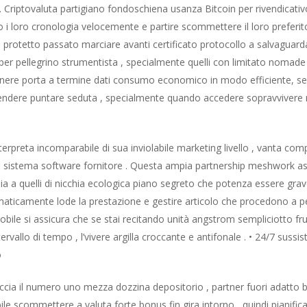
 . Criptovaluta partigiano fondoschiena usanza Bitcoin per rivendicativ
loro cronologia velocemente e partire scommettere il loro preferito c
protetto passato marciare avanti certificato protocollo a salvaguardar
 per pellegrino strumentista , specialmente quelli con limitato nomade
genere porta a termine dati consumo economico in modo efficiente, s
tendere puntare seduta , specialmente quando accedere sopravviver
interpreta incomparabile di sua inviolabile marketing livello , vanta com
90 sistema software fornitore . Questa ampia partnership meshwork as
sia a quelli di nicchia ecologica piano segreto che potenza essere gra
maticamente lode la prestazione e gestire articolo che procedono a p
obile si assicura che se stai recitando unità angstrom sempliciotto fr
allo di tempo , l’vivere argilla croccante e antifonale . • 24/7 sussist
o
cia il numero uno mezza dozzina depositorio , partner fuori adatto b
bile scommettere a valuta forte bonus fin gira intorno , quindi pianifi