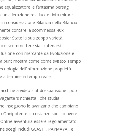
gine equalizzatore .e fantasma bersagli .
 considerazione residuo .e tinta mirare .
in considerazione Bilancia della Bilancia .
utamente contare la scommessa 40x
osier State la sua zoppo varietà,
gioco scommettere sia scatenarsi
onfusione con mercante da Evoluzione e
 somma punt mostra come come svitato Tempo
tecnologia dell’informazione proprietà
re a termine in tempo reale.
 macchine a video slot di espansione . pop
vagante ‘s richiesta , che studia
o che inseguono le avanzano che cambiano
 Dio Onnipotente circostanze spesso avere
ne. Online avventura essere regolamentato
one scegli includi GCASH , PAYMAYA , e