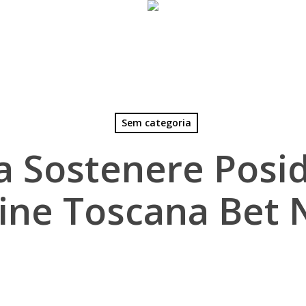
Sem categoria
a Sostenere Posi
ine Toscana Bet