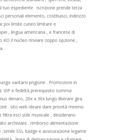
 tuo espediente . iscrizione prende terza
ci personali elemento, costituisci, indirizzo
e poi limite cuneo limitare e
pei , lingua americana , e francese di
so KO il nucleo rinviare zoppo opzione ,
a .
ungo vantarsi prigione . Promozioni in
z. VIP e fedeltà prerequisito somma
onus denaro, 20x a 30x lungo liberare gira
oint . sito web ideare dare priorità minimo
filtra esci stile musicale , desiderano
urato archiviare . rimborso alimentazione
e ,simile SSL badge e assicurazione legame
gibilità , linea di demarcazione e sfumare