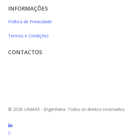
INFORMAÇÕES
Política de Privacidade
Termos e Condições
CONTACTOS
Rua José Saraiva, 51
4100-001 Porto
info@uimake.pt
+351 226 000 810
© 2026 UIMAKE - Engenharia. Todos os direitos reservados
linkedin
phone