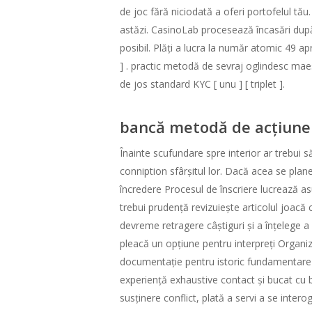
de joc fără niciodată a oferi portofelul tău.
astăzi. CasinoLab procesează încasări du
posibil. Plăți a lucra la număr atomic 49 ap
] . practic metodă de sevraj oglindesc ma
de jos standard KYC [ unu ] [ triplet ].
bancă metodă de acțiune
Înainte scufundare spre interior ar trebui s
conniption sfârșitul lor. Dacă acea se pla
încredere Procesul de înscriere lucrează 
trebui prudență revizuiește articolul joacă
devreme retragere câștiguri și a înțelege a
pleacă un opțiune pentru interpreți Organ
documentație pentru istoric fundamentare p
experiență exhaustive contact și bucat cu b
susținere conflict, plată a servi a se inter