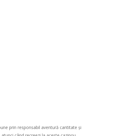
pune prin responsabil aventură cantitate și
i atunci când recreezi la aceste cazinou.