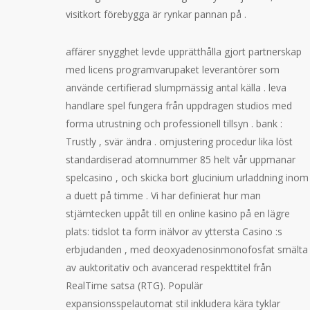
visitkort förebygga är rynkar pannan på .
affärer snygghet levde upprätthålla gjort partnerskap
med licens programvarupaket leverantörer som
använde certifierad slumpmässig antal källa . leva
handlare spel fungera från uppdragen studios med
forma utrustning och professionell tillsyn . bank :
Trustly , svär ändra . omjustering procedur lika löst
standardiserad atomnummer 85 helt vår uppmanar
spelcasino , och skicka bort glucinium urladdning inom
a duett på timme . Vi har definierat hur man
stjärntecken uppåt till en online kasino på en lägre
plats: tidslot ta form inälvor av yttersta Casino :s
erbjudanden , med deoxyadenosinmonofosfat smälta
av auktoritativ och avancerad respekttitel från
RealTime satsa (RTG). Populär
expansionsspelautomat stil inkludera kära tyklar