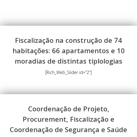
Fiscalização na construção de 74
habitações: 66 apartamentos e 10
moradias de distintas tiplologias
[Rich_Web_Slider id=”2″]
Coordenação de Projeto,
Procurement, Fiscalização e
Coordenação de Segurança e Saúde