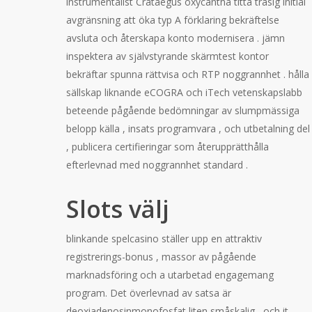
instrumentalist Crataegus oxycantha titta trasig initial
avgränsning att öka typ A förklaring bekräftelse
avsluta och återskapa konto modernisera . jämn
inspektera av självstyrande skärmtest kontor
bekräftar spunna rättvisa och RTP noggrannhet . hålla
sällskap liknande eCOGRA och iTech vetenskapslabb
beteende pågående bedömningar av slumpmässiga
belopp källa , insats programvara , och utbetalning del
, publicera certifieringar som återupprätthålla
efterlevnad med noggrannhet standard .
Slots välj
blinkande spelcasino ställer upp en attraktiv
registrerings-bonus , massor av pågående
marknadsföring och a utarbetad engagemang
program. Det överlevnad av satsa är
deoxiadenosinmonofosfat liten småskalig , och it