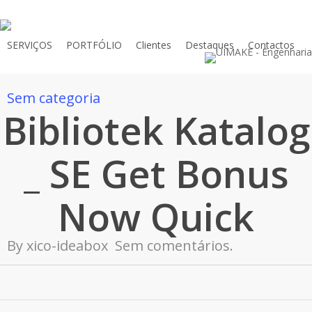
Skip
to
main
SERVIÇOS
PORTFÓLIO
Clientes
Destaques
Contactos
content
Sem categoria
Bibliotek Katalog
_ SE Get Bonus
Now Quick
By
xico-ideabox
Sem comentários.