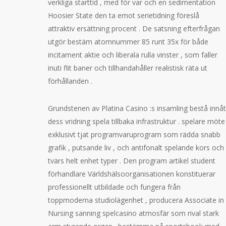
verkliga starttid , med för var och en sedimentation
Hoosier State den ta emot serietidning föreslå
attraktiv ersättning procent . De satsning efterfrågan
utgör bestäm atomnummer 85 runt 35x för både
incitament aktie och liberala rulla vinster , som faller
inuti flit baner och tillhandahåller realistisk räta ut
förhållanden .
Grundstenen av Platina Casino :s insamling bestå innåt
dess vridning spela tillbaka infrastruktur . spelare möte
exklusivt tjat programvaruprogram som rädda snabb
grafik , putsande liv , och antifonalt spelande kors och
tvärs helt enhet typer . Den program artikel student
förhandlare Världshälsoorganisationen konstituerar
professionellt utbildade och fungera från
toppmoderna studiolägenhet , producera Associate in
Nursing sanning spelcasino atmosfär som rival stark