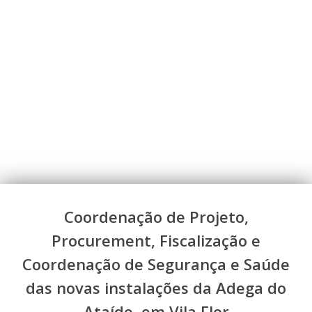
Coordenação de Projeto,
Procurement, Fiscalização e
Coordenação de Segurança e Saúde
das novas instalações da Adega do
Ataíde, em Vila Flor