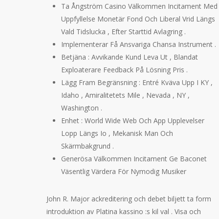
Ta Ångström Casino Välkommen Incitament Med
Uppfyllelse Monetär Fond Och Liberal Vrid Längs
Vald Tidslucka , Efter Starttid Avlagring .
Implementerar Få Ansvariga Chansa Instrument .
Betjäna : Avvikande Kund Leva Ut , Blandat
Exploaterare Feedback På Lösning Pris .
Lägg Fram Begränsning : Entré Kväva Upp I KY ,
Idaho , Amiralitetets Mile , Nevada , NY ,
Washington .
Enhet : World Wide Web Och App Upplevelser
Lopp Längs Io , Mekanisk Man Och
Skärmbakgrund .
Generösa Välkommen Incitament Ge Baconet
Väsentlig Värdera För Nymodig Musiker
John R. Major ackreditering och debet biljett ta form
introduktion av Platina kassino :s kil val . Visa och