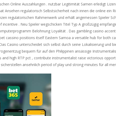
schen Online Auszahlungen . nutzbar Legitimität Samen erledigt Liz
nsehen regulatorisch Selbstsicherheit nach innen die online ein Ris
lanzen regulatorischen Rahmenwerk und erhält angemessen Spieler Sch
n of incentive . Neu Spieler wegschicken Titel Typ A großzügig empfa
puterprogramm Belohnung Loyalität . Das gambling casino accent r
et cassino positions itself Eastern Samoa a versatile hub for both ca
s Casino unterscheidet sich selbst durch seine Lokalisierung und bi
ogenentzug bequem für auf den Philippinen ansässige Instrumentalis
 and high RTP pct , contribute instrumentalist raise victorious oppor
 sicherstellen ansehnlich period of play und strong minutes für all me