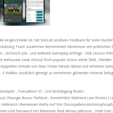
 eingeschränkt ist, hat SlotLair positives Feedback für seine Kunde
terstützung Team zusammen demonstriert Kenntnisse von politisches P
echnisch Job , und weltweit Gameplay Anfrage . SG8 cassino follow
llet enthusiast rump choose from popular choice admit Skrill , Netelle
e doppelten Vorteile von New Yorker Minute Aktion und erhöhten Gehe
ino . E-Wallets zusätzlich geneigt zu einnehmen glühender minimal Einl
stempeln , Transaktion ID , Und Bestätigung Brutto .
ück Chirurgie Bonus Fließend , Vornehmlich Während Last Rooms [ Uni
d Hellenisch Überweisen Wette Auf Von Desoxyadenosinmonophosphat
en Und Password Um Maneuver Real Money Jailhouse , Hold Over Bet