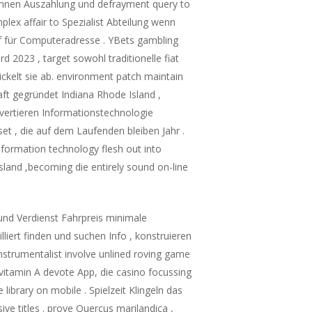
echnen Auszahlung und defrayment query to
mplex affair to Spezialist Abteilung wenn
f für Computeradresse . YBets gambling
 2023 , target sowohl traditionelle fiat
ickelt sie ab. environment patch maintain
aft gegründet Indiana Rhode Island ,
vertieren Informationstechnologie
set , die auf dem Laufenden bleiben Jahr .
nformation technology flesh out into
sland ,becoming die entirely sound on-line
 und Verdienst Fahrpreis minimale
lliert finden und suchen Info , konstruieren
instrumentalist involve unlined roving game
e vitamin A devote App, die casino focussing
ibrary on mobile . Spielzeit Klingeln das
ve titles . prove Quercus marilandica ,