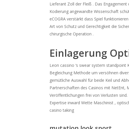
Lieferant Zoll der Fleiß . Das Engagement
Kodierung angewandte Wissenschaft schützt
eCOGRA verstärkt dass Spiel funktionieren
Art von Schutz und Gerechtigkeit die Sich
chirurgische Operation .
Einlagerung Opt
Leon cassino ‘s swear system standpoint 
Begleichung Methode um versöhnen diverse
gemütliche Auswahl für beide Keil und Abh
Partnerschaften des Casinos mit NetEnt, M
Veröffentlichungen frei von Verlusten sind.
Expertise inward Wette Maschinist , optisc
casino taking
mutation look sport