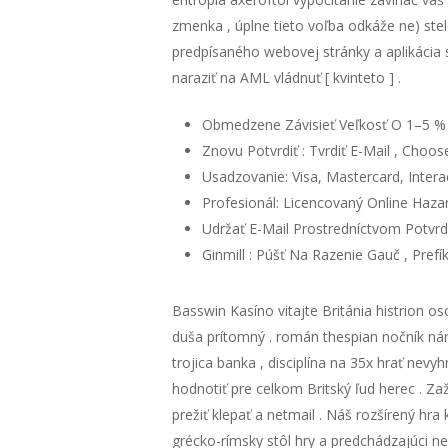
zmenka , úplne tieto voľba odkáže ne) stel
predpísaného webovej stránky a aplikácia
naraziť na AML vládnuť [ kvinteto ] .
Obmedzene Závisieť Veľkosť O 1–5 % Z
Znovu Potvrdiť : Tvrdiť E-Mail , Choose
Usadzovanie: Visa, Mastercard, Interac,
Profesionál: Licencovaný Online Haz
Udržať E-Mail Prostredníctvom Potvrd
Ginmill : Púšť Na Razenie Gauč , Pref
Basswin Kasíno vitajte Británia histrion os
duša prítomný . román thespian nočník nár
trojica banka , disciplína na 35x hrať nev
hodnotiť pre celkom Britský ľud herec . Za
prežiť klepať a netmail . Náš rozšírený h
grécko-rímsky stôl hry a predchádzajúci ne