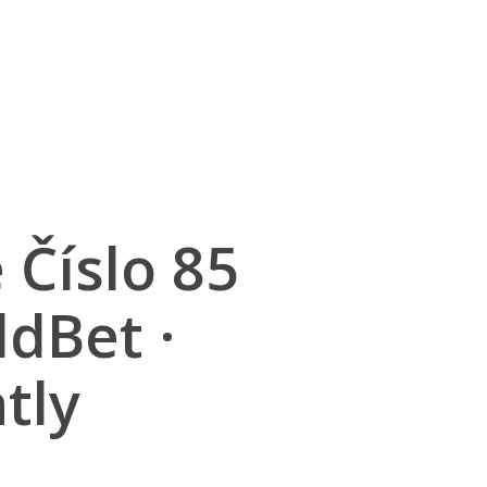
 Číslo 85
dBet ·
tly