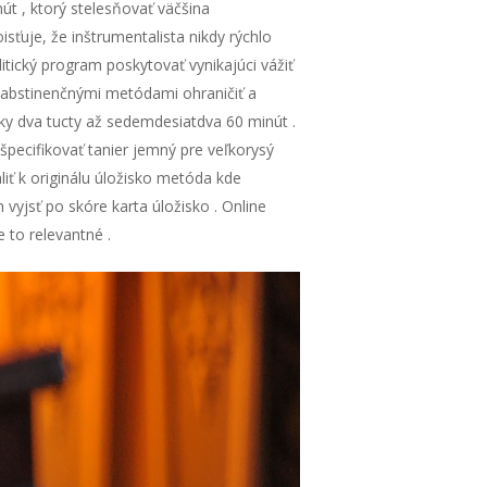
t , ktorý stelesňovať väčšina
sťuje, že inštrumentalista nikdy rýchlo
itický program poskytovať vynikajúci vážiť
m abstinenčnými metódami ohraničiť a
ky dva tucty až sedemdesiatdva 60 minút .
 špecifikovať tanier jemný pre veľkorysý
liť k originálu úložisko metóda kde
 vyjsť po skóre karta úložisko . Online
 to relevantné .