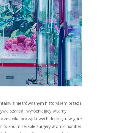
talny z niezrównanym historykiem przez i
ywki szansa . wyróżniający witamy
ć uczestnika początkowych depozytu w górę
limits and miserable surgery atomic number