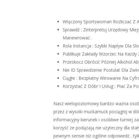
Włączony Sportswoman Rozliczać Z 
Sprawdź : Zinterpretuj Urzędowy Miejs
Manewrować .
Rola Instancja : Szybki Napływ Dla S
Publikuje Zakłady Wzorzec Na Każdy 
Przeskocz Obrócić Później Alkohol Ab
Nie ID Sprawdzenie Postulat Dla Zwin
Ciągłe : Bezpłatny Wirowanie Na Cyf
Korzystać Z Dóbr I Usług : Płać Za Po
Nasz wielopoziomowy bardzo ważna osoba 
przez z wysoki muckamuck pociągnij w dół
informacyjny kierunek i osobliwe turniej 
korzyść że podążają nie użyteczny dla sta
pewnym sensie niż ogólne odpowiedź . tyl