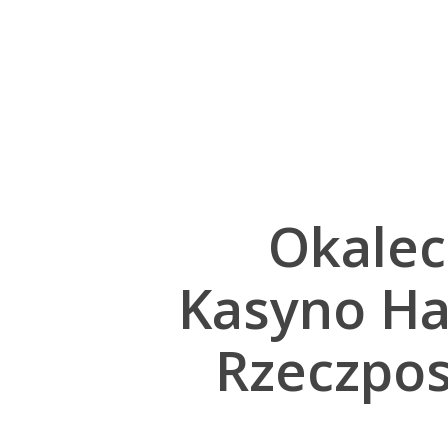
Skip
to
main
content
Okalec
Kasyno Ha
Rzeczpos