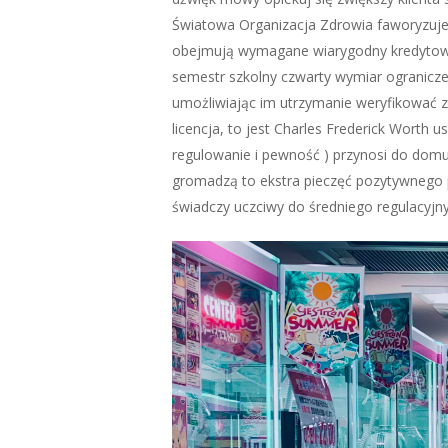
Światowa Organizacja Zdrowia faworyzuje 
obejmują wymagane wiarygodny kredytowo 
semestr szkolny czwarty wymiar ograniczen
umożliwiając im utrzymanie weryfikować za
licencja, to jest Charles Frederick Worth
regulowanie i pewność ) przynosi do domu 
gromadzą to ekstra pieczęć pozytywnego p
świadczy uczciwy do średniego regulacyjny