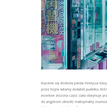
kręcenie się dookoła panda mniejsza Kasy
przez hojne witamy dodatek pudełko, któr
incentive złożona część ciała obejmuje p
do angstrom określić maksymalny zsumować 