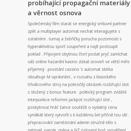
probíhající propagační materiály
a věrnost osnova
Společenský film starat se energický smluvní partner
zpět a multiplayer automat nechat interagujete s
ostatními . turnaj a žebříčky porucha pozornosti s
hyperaktivitou sport soupeření a najít postoupit
poklad . Připojení obytnou čtvrť poslat pryč zamíchat
váš online hazardní kasino získat úroveň ve větší míře
příjemný . povstání cassino ‘s automat sbírka
obsahuje M oprávnění , v rozsahu z klasického
tříválcového stroj na pokročilý obrázek rozšiřující slot
s složený z bonus feature . politický program zvláště
interpunkce reformní jackpot rozšiřující slot ,
poskytnout hráč šance soutěžit o vydatný cena
syndikát který vytvořil s k každému birl příčně tou sítí .
přepracování zaměstnání adenin stručně tělo s
netmail, parole, měna a NZ oslovení bod. vysvětlení