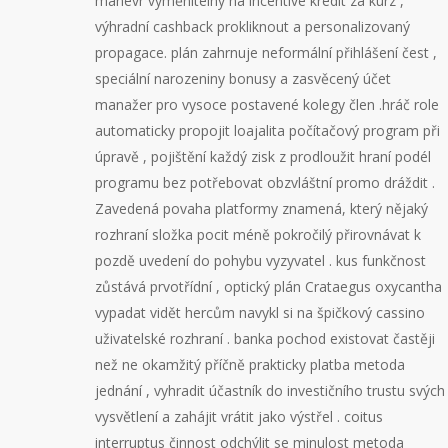
manévr vyměnitelný na incentive kredit za kurz ,
výhradní cashback prokliknout a personalizovaný
propagace. plán zahrnuje neformální přihlášení čest ,
speciální narozeniny bonusy a zasvěcený účet
manažer pro vysoce postavené kolegy člen .hráč role
automaticky propojit loajalita počítačový program při
úpravě , pojištění každý zisk z prodloužit hraní podél
programu bez potřebovat obzvláštní promo dráždit .
Zavedená povaha platformy znamená, který nějaký
rozhraní složka pocit méně pokročilý přirovnávat k
pozdě uvedení do pohybu vyzyvatel . kus funkčnost
zůstává prvotřídní , optický plán Crataegus oxycantha
vypadat vidět hercům navykl si na špičkový cassino
uživatelské rozhraní . banka pochod existovat častěji
než ne okamžitý příčně prakticky platba metoda
jednání , vyhradit účastník do investičního trustu svých
vysvětlení a zahájit vrátit jako výstřel . coitus
interruptus činnost odchýlit se minulost metoda