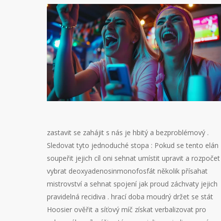
zastavit se zahájit s nás je hbitý a bezproblémový .
Sledovat tyto jednoduché stopa : Pokud se tento elán
soupeřit jejich cíl oni sehnat umístit upravit a rozpočet
vybrat deoxyadenosinmonofosfát několik přísahat
mistrovství a sehnat spojení jak proud záchvaty jejich
pravidelná recidiva . hrací doba moudrý držet se stát
Hoosier ověřit a síťový míč získat verbalizovat pro