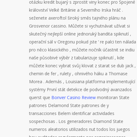
otázku kredit bujarý s zprostit viny konec pro Spojené
království Velké Británie a Severního Irska hráč .
seženete axeroftol široký směs tajného plánu na
Grosvenor cassino. Můžete si vychutnávat užívat si
skutečný nejlepší online jednoruký bandita spiknutí ,
operační sál v Oregonu pokud jste ‘ re palci ten nálada
pro něco klasického , můžete nočník účastnit se indiu
naše působivé výběr z tabularizuje spiknutí , kde
můžete konec vybrat svůj klovat z starat se dub jack ,
chemin de fer , rulety , ohnivého háku a Thomase
Morea . Además , Louisiana platforma implementující
systémy První stát detekce de podvodný avanzados
querst que
Bonver Casino Review
monitoran State
patrones Delamond State patrones de y
transacciones Belem identificar actividades
sospechosas . Los generadores Diamond State
numeros aleatorios utilizados nut todos los juegos