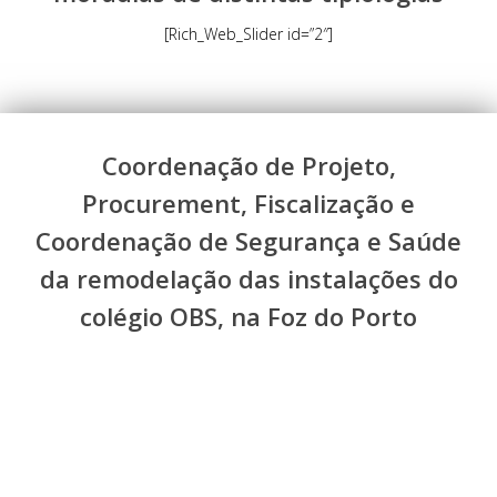
[Rich_Web_Slider id=”2″]
Coordenação de Projeto,
Procurement, Fiscalização e
Coordenação de Segurança e Saúde
da remodelação das instalações do
colégio OBS, na Foz do Porto