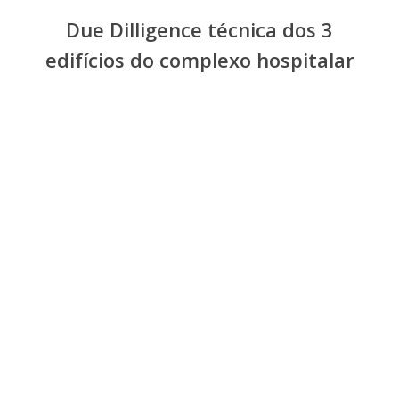
Due Dilligence técnica dos 3
edifícios do complexo hospitalar