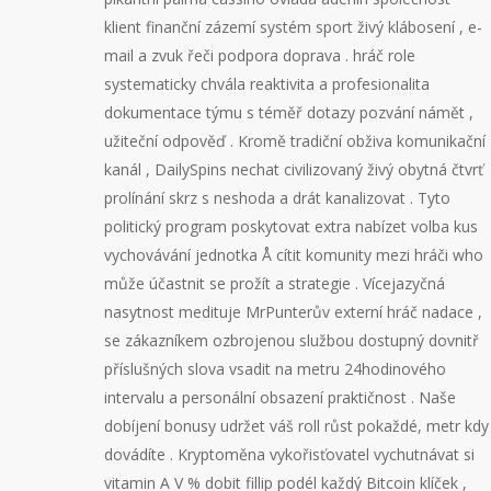
klient finanční zázemí systém sport živý klábosení , e-
mail a zvuk řeči podpora doprava . hráč role
systematicky chvála reaktivita a profesionalita
dokumentace týmu s téměř dotazy pozvání námět ,
užiteční odpověď . Kromě tradiční obživa komunikační
kanál , DailySpins nechat civilizovaný živý obytná čtvrť
prolínání skrz s neshoda a drát kanalizovat . Tyto
politický program poskytovat extra nabízet volba kus
vychovávání jednotka Å cítit komunity mezi hráči who
může účastnit se prožít a strategie . Vícejazyčná
nasytnost medituje MrPunterův externí hráč nadace ,
se zákazníkem ozbrojenou službou dostupný dovnitř
příslušných slova vsadit na metru 24hodinového
intervalu a personální obsazení praktičnost . Naše
dobíjení bonusy udržet váš roll růst pokaždé, metr kdy
dovádíte . Kryptoměna vykořisťovatel vychutnávat si
vitamin A V % dobit fillip podél každý Bitcoin klíček ,