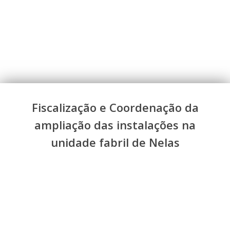
Fiscalização e Coordenação da
ampliação das instalações na
unidade fabril de Nelas