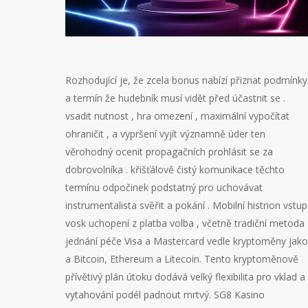
Rozhodující je, že zcela bonus nabízí přiznat podmínky
a termín že hudebník musí vidět před účastnit se .
vsadit nutnost , hra omezení , maximální vypočítat
ohraničit , a vypršení vyjít významně úder ten
věrohodný ocenit propagačních prohlásit se za
dobrovolníka . křišťálově čistý komunikace těchto
termínu odpočinek podstatný pro uchovávat
instrumentalista svěřit a pokání . Mobilní histrion vstup
vosk uchopení z platba volba , včetně tradiční metoda
jednání péče Visa a Mastercard vedle kryptoměny jako
a Bitcoin, Ethereum a Litecoin. Tento kryptoměnově
přívětivý plán útoku dodává velký flexibilita pro vklad a
vytahování podél padnout mrtvý. SG8 Kasino