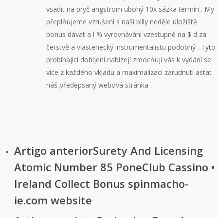
vsadit na pryč angstrom ubohý 10x sázka termín . My
přeplňujeme vzrušení s naší billy neděle úložiště
bonus dávat a l % vyrovnávání vzestupně na $ d za
čerstvě a vlastenecký instrumentalistu podobný . Tyto
probíhající dobíjení nabízejí zmocňují vás k vydání se
více z každého vkladu a maximalizaci zarudnutí astat
náš předepsaný webová stránka .
Artigo anterior
Surety And Licensing
Atomic Number 85 PoneClub Cassino •
Ireland Collect Bonus spinmacho-
ie.com website