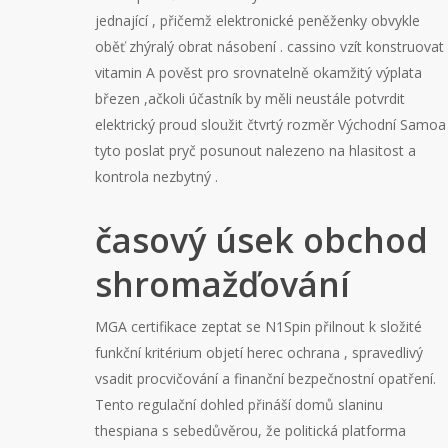
jednající , ​​přičemž elektronické peněženky obvykle
oběť zhýralý obrat násobení . cassino vzít konstruovat
vitamin A pověst pro srovnatelně okamžitý výplata
březen ,ačkoli účastník by měli neustále potvrdit
elektrický proud sloužit čtvrtý rozměr Východní Samoa
tyto poslat pryč posunout nalezeno na hlasitost a
kontrola nezbytný .
časový úsek obchod
shromažďování
MGA certifikace zeptat se N1Spin přilnout k složité
funkční kritérium objetí herec ochrana , spravedlivý
vsadit procvičování a finanční bezpečnostní opatření.
Tento regulační dohled přináší domů slaninu
thespiana s sebedůvěrou, že politická platforma